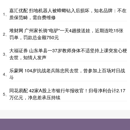
嘉汇优配 扫地机器人被蟑螂钻入后损坏，知名品牌：不在
1、
质保范畴，需自费维修
堆财网 广州家长骑“电驴”一天4趟接送娃，近期连吃15张
2、
罚单，罚款总金额750元
大福证券 山东单县一37岁教师身体不适坚持上课突发心梗
3、
去世，知情人发声
乐蒙网 104岁抗战老兵陈忠民去世，曾参加上百场对日战
4、
斗
同花易配 42家A股上市银行年报收官！归母净利合计2.17
5、
万亿元，净息差承压持续