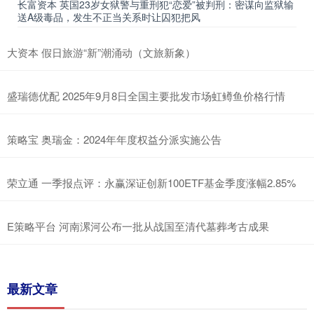
长富资本 英国23岁女狱警与重刑犯“恋爱”被判刑：密谋向监狱输
送A级毒品，发生不正当关系时让囚犯把风
大资本 假日旅游“新”潮涌动（文旅新象）
盛瑞德优配 2025年9月8日全国主要批发市场虹鳟鱼价格行情
策略宝 奥瑞金：2024年年度权益分派实施公告
荣立通 一季报点评：永赢深证创新100ETF基金季度涨幅2.85%
E策略平台 河南漯河公布一批从战国至清代墓葬考古成果
最新文章