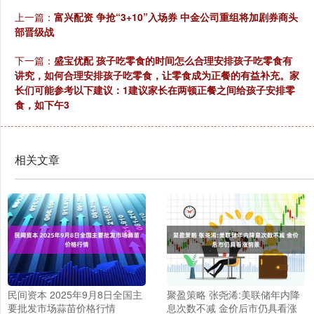
上一篇：
富兴配资 争抢“3+10”入场券 中金公司重组将加剧券商头
部晋级战
下一篇：
盛宝优配 孩子吃零食的时间怎么合理安排孩子吃零食有
讲究，如何合理安排孩子吃零食，让零食成为正餐的有益补充。家
长们可能参考以下建议：1建议家长在两顿正餐之间给孩子安排零
食，如下午3
相关文章
民间资本 2025年9月8日全国主
聚盈策略 张尧浠:美联储年内降
要批发市场蒜苗价格行情
息次数不减 金价后市仍具看涨