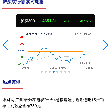
沪深京行情 实时轮播
北证50
1122.88
3.42
0.30%
热点资讯
堆财网 广州家长骑“电驴”一天4趟接送娃，近期连吃15张罚
单，罚款总金额750元