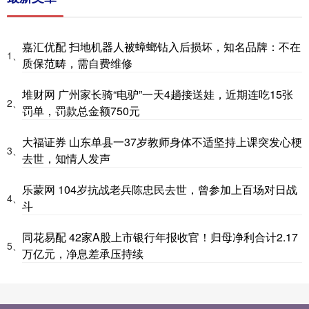
嘉汇优配 扫地机器人被蟑螂钻入后损坏，知名品牌：不在
1、
质保范畴，需自费维修
堆财网 广州家长骑“电驴”一天4趟接送娃，近期连吃15张
2、
罚单，罚款总金额750元
大福证券 山东单县一37岁教师身体不适坚持上课突发心梗
3、
去世，知情人发声
乐蒙网 104岁抗战老兵陈忠民去世，曾参加上百场对日战
4、
斗
同花易配 42家A股上市银行年报收官！归母净利合计2.17
5、
万亿元，净息差承压持续