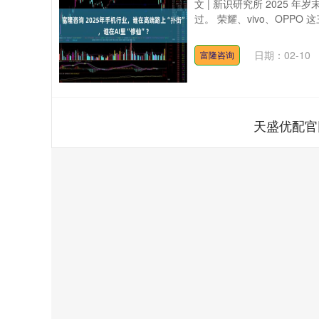
文 | 新识研究所 2025 
过。 荣耀、vivo、OPPO
日期：02-10
富隆咨询
天盛优配官
深证成指
14110.12
.92
0.57%
-34.08
-0