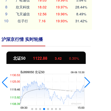
广哈通信
19.03
19.99%
5.84%
8
欣天科技
18.02
19.97%
28.44%
9
飞天诚信
12.56
19.96%
8.49%
10
任子行
7.16
19.93%
31.42%
沪深京行情 实时轮播
北证50
1122.88
创
3.42
0.30%