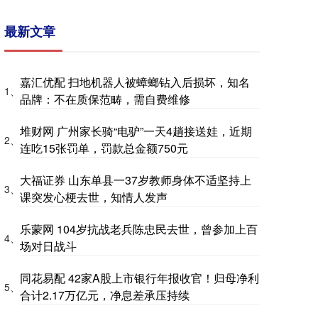
最新文章
嘉汇优配 扫地机器人被蟑螂钻入后损坏，知名
1、
品牌：不在质保范畴，需自费维修
堆财网 广州家长骑“电驴”一天4趟接送娃，近期
2、
连吃15张罚单，罚款总金额750元
大福证券 山东单县一37岁教师身体不适坚持上
3、
课突发心梗去世，知情人发声
乐蒙网 104岁抗战老兵陈忠民去世，曾参加上百
4、
场对日战斗
同花易配 42家A股上市银行年报收官！归母净利
5、
合计2.17万亿元，净息差承压持续