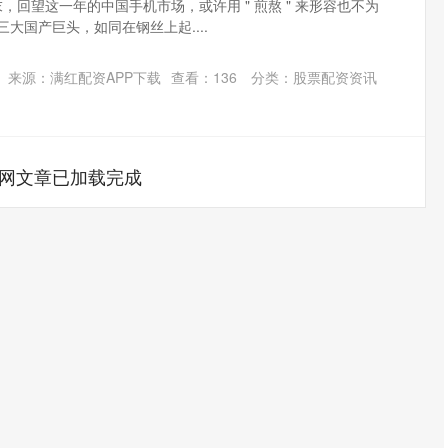
年岁末，回望这一年的中国手机市场，或许用 " 煎熬 " 来形容也不为
 这三大国产巨头，如同在钢丝上起....
来源：满红配资APP下载
查看：
136
分类：
股票配资资讯
网文章已加载完成
沪深300
4651.31
.24%
-6.85
-0.15%