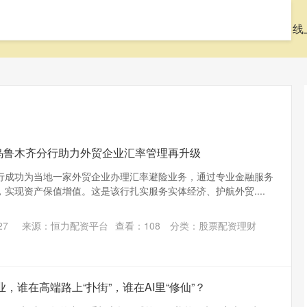
首页
天盛优配官网
股票配资理财
股票配资资讯
线
乌鲁木齐分行助力外贸企业汇率管理再升级
行成功为当地一家外贸企业办理汇率避险业务，通过专业金融服务
实现资产保值增值。这是该行扎实服务实体经济、护航外贸....
27
来源：恒力配资平台
查看：
108
分类：
股票配资理财
业，谁在高端路上“扑街”，谁在AI里“修仙”？