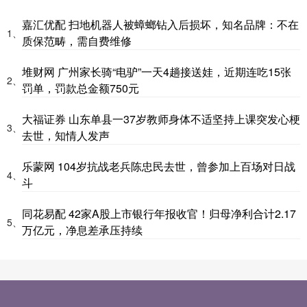
嘉汇优配 扫地机器人被蟑螂钻入后损坏，知名品牌：不在
1、
质保范畴，需自费维修
堆财网 广州家长骑“电驴”一天4趟接送娃，近期连吃15张
2、
罚单，罚款总金额750元
大福证券 山东单县一37岁教师身体不适坚持上课突发心梗
3、
去世，知情人发声
乐蒙网 104岁抗战老兵陈忠民去世，曾参加上百场对日战
4、
斗
同花易配 42家A股上市银行年报收官！归母净利合计2.17
5、
万亿元，净息差承压持续