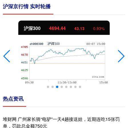
沪深京行情 实时轮播
北证50
1134.24
11.37
1.01%
热点资讯
堆财网 广州家长骑“电驴”一天4趟接送娃，近期连吃15张罚
单，罚款总金额750元