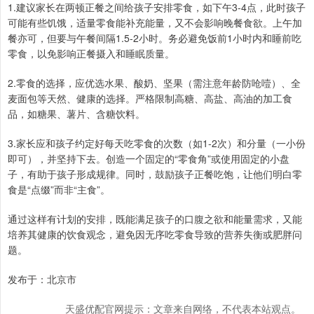
1.建议家长在两顿正餐之间给孩子安排零食，如下午3-4点，此时孩子
可能有些饥饿，适量零食能补充能量，又不会影响晚餐食欲。上午加
餐亦可，但要与午餐间隔1.5-2小时。务必避免饭前1小时内和睡前吃
零食，以免影响正餐摄入和睡眠质量。
2.零食的选择，应优选水果、酸奶、坚果（需注意年龄防呛噎）、全
麦面包等天然、健康的选择。严格限制高糖、高盐、高油的加工食
品，如糖果、薯片、含糖饮料。
3.家长应和孩子约定好每天吃零食的次数（如1-2次）和分量（一小份
即可），并坚持下去。创造一个固定的“零食角”或使用固定的小盘
子，有助于孩子形成规律。同时，鼓励孩子正餐吃饱，让他们明白零
食是“点缀”而非“主食”。
通过这样有计划的安排，既能满足孩子的口腹之欲和能量需求，又能
培养其健康的饮食观念，避免因无序吃零食导致的营养失衡或肥胖问
题。
发布于：北京市
天盛优配官网提示：文章来自网络，不代表本站观点。