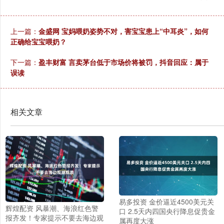
上一篇：
金盛网 宝妈喂奶姿势不对，害宝宝患上“中耳炎”，如何
正确给宝宝喂奶？
下一篇：
盈丰财富 言卖茅台低于市场价将被罚，抖音回应：属于
误读
相关文章
易多投资 金价逼近4500美元关
辉煌配资 风暴潮、海浪红色警
口 2.5天内四国央行降息促贵金
报齐发！专家提示不要去海边观
属再度大涨