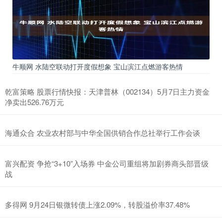
牛顺网 水陆空联动打开度假想象 宝山滨江点燃游客热情
乾富策略 股票行情快报：天津普林（002134）5月7日主力资金
净卖出526.76万元
海通众合 农业农村部与中华全国供销合作总社举行工作会谈
富兴配资 争抢“3+10”入场券 中金公司重组将加剧券商头部晋级
战
多得网 9月24日银微转债上涨2.09%，转股溢价率37.48%