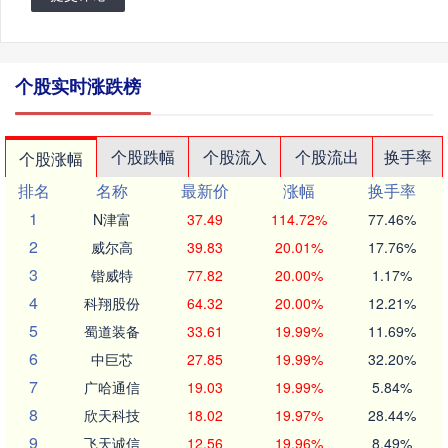
个股实时涨跌榜
个股跌幅
个股流入
个股流出
换手率
个股涨幅
排名
名称
最新价
涨幅
换手率
1
N津富
37.49
114.72%
77.46%
2
威尔高
39.83
20.01%
17.76%
3
锴威特
77.82
20.00%
1.17%
4
科翔股份
64.32
20.00%
12.21%
5
蜀道装备
33.61
19.99%
11.69%
6
中巨芯
27.85
19.99%
32.20%
7
广哈通信
19.03
19.99%
5.84%
8
欣天科技
18.02
19.97%
28.44%
9
飞天诚信
12.56
19.96%
8.49%