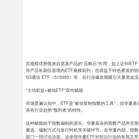
其规模优势既来自宽基产品的“压舱石”作用，如上证50ETF（510
等产品长期位居境内ETF规模前列；也得益于特色赛道的协同发力
5G通信 ETF（515050）等，在行业爆发期吸引大量资金
“主动权益+被动ETF”双向赋能
市场普遍认知中，ETF是“被动复制指数的工具”，但华夏
具有行业趋势“预判者”的特性。
这种赋能始于指数编制的源头。华夏基金的指数产品并非简
遴选、编制方式与发行时机等关键环节。在华夏内部，指数
部门一同讨论决策。这使得华夏ETF对前沿行业的布局又早