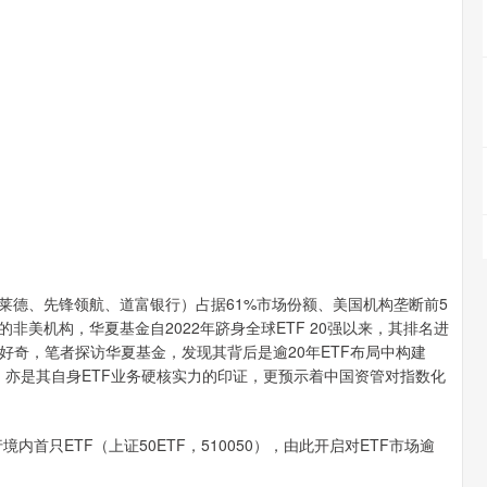
（贝莱德、先锋领航、道富银行）占据61%市场份额、美国机构垄断前5
非美机构，华夏基金自2022年跻身全球ETF 20强以来，其排名进
奇，笔者探访华夏基金，发现其背后是逾20年ETF布局中构建
势，亦是其自身ETF业务硬核实力的印证，更预示着中国资管对指数化
首只ETF（上证50ETF，510050），由此开启对ETF市场逾