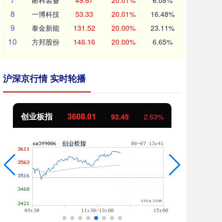
耐科装备
49.67
20.01%
6.08%
8
一博科技
53.33
20.01%
16.48%
9
泰金新能
131.52
20.00%
23.11%
10
方邦股份
146.16
20.00%
6.65%
沪深京行情 实时轮播
创业板指
3608.01
基
92.45
2.63%