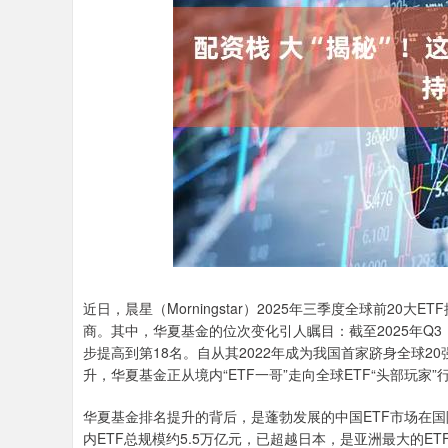
沪深300
4703.83
6.95
1.96%
52.52
1.1
近日，晨星（Morningstar）2025年三季度全球前2
商。其中，华夏基金的位次变化引人瞩目：截至2025年Q3
步提高到第18名。自从其2022年成为我国首家跻身全球20
升，华夏基金正从境内“ETF一哥”走向全球ETF“头部玩家”
华夏基金排名提升的背后，是蓬勃发展的中国ETF市场在国
内ETF总规模约5.5万亿元，已超越日本，是亚洲最大的