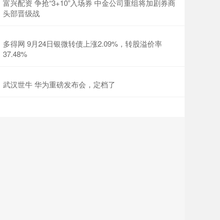
富兴配资 争抢“3+10”入场券 中金公司重组将加剧券商
头部晋级战
多得网 9月24日银微转债上涨2.09%，转股溢价率
37.48%
武汉世牛 华为重磅发布会，定档了