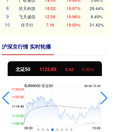
广哈通信
19.03
19.99%
5.84%
8
欣天科技
18.02
19.97%
28.44%
9
飞天诚信
12.56
19.96%
8.49%
10
任子行
7.16
19.93%
31.42%
沪深京行情 实时轮播
北证50
1122.88
创
3.42
0.30%