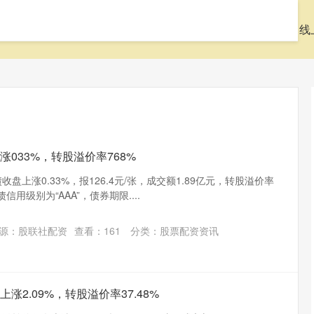
首页
天盛优配官网
股票配资理财
股票配资资讯
线
涨033%，转股溢价率768%
盘上涨0.33%，报126.4元/张，成交额1.89亿元，转股溢价率
信用级别为“AAA”，债券期限....
源：股联社配资
查看：
161
分类：
股票配资资讯
上涨2.09%，转股溢价率37.48%