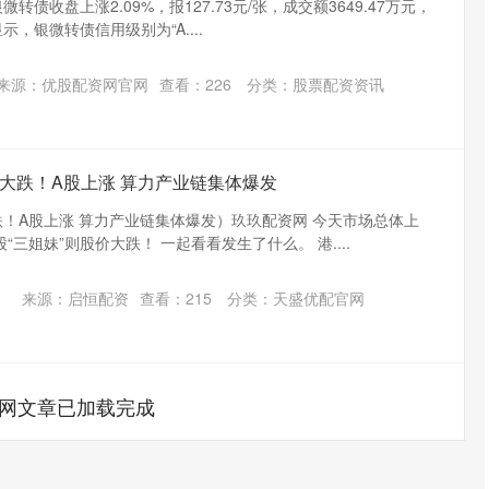
转债收盘上涨2.09%，报127.73元/张，成交额3649.47万元，
显示，银微转债信用级别为“A....
来源：优股配资网官网
查看：
226
分类：
股票配资资讯
”大跌！A股上涨 算力产业链集体爆发
跌！A股上涨 算力产业链集体爆发）玖玖配资网 今天市场总体上
三姐妹”则股价大跌！ 一起看看发生了什么。 港....
沪深300
4651.31
.24%
-6.85
-0.15%
来源：启恒配资
查看：
215
分类：
天盛优配官网
网文章已加载完成