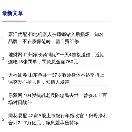
最新文章
嘉汇优配 扫地机器人被蟑螂钻入后损坏，知名
1、
品牌：不在质保范畴，需自费维修
堆财网 广州家长骑“电驴”一天4趟接送娃，近期
2、
连吃15张罚单，罚款总金额750元
大福证券 山东单县一37岁教师身体不适坚持上
3、
课突发心梗去世，知情人发声
乐蒙网 104岁抗战老兵陈忠民去世，曾参加上百
4、
场对日战斗
同花易配 42家A股上市银行年报收官！归母净利
5、
合计2.17万亿元，净息差承压持续