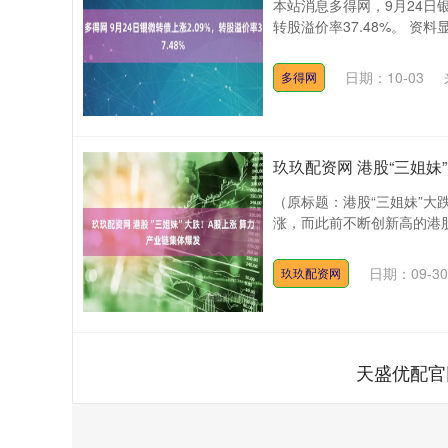
本站消息多得网，9月24日银微
转股溢价率37.48%。 资料
日期：10-03
多得网
玖玖配资网 港股“三姐妹
（原标题：港股“三姐妹”大
涨，而此前不断创新高的港股“
深证成指
14110.12
.92
0.57%
-34.08
-0
日期：09-30
玖玖配资网
天盛优配官