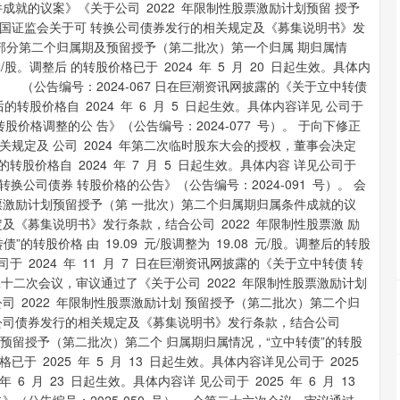
就的议案》《关于公司 2022 年限制性股票激励计划预留 授予
国证监会关于可 转换公司债券发行的相关规定及《募集说明书》发
予部分第二个归属期及预留授予（第二批次）第一个归属 期归属情
 元/股。调整后 的转股价格已于 2024 年 5 月 20 日起生效。具体内
编号：2024-067 日在巨潮资讯网披露的《关于立中转债
后的转股价格自 2024 年 6 月 5 日起生效。具体内容详见 公司于
转股价格调整的公 告》（公告编号：2024-077 号）。 于向下修正
规定及 公司 2024 年第二次临时股东大会的授权，董事会决定
后的转股价格自 2024 年 7 月 5 日起生效。具体内容 详见公司于
转换公司债券 转股价格的公告》（公告编号：2024-091 号）。 会
股票激励计划预留授予（第 一批次）第二个归属期归属条件成就的议
《募集说明书》发行条款，结合公司 2022 年限制性股票激 励
转股价格 由 19.09 元/股调整为 19.08 元/股。调整后的转股
公司于 2024 年 11 月 7 日在巨潮资讯网披露的《关于立中转债 转
第二十二次会议，审议通过了《关于公司 2022 年限制性股票激励计划
 2022 年限制性股票激励计划 预留授予（第二批次）第二个归
公司债券发行的相关规定及《募集说明书》发行条款，结合公司
及预留授予（第二批次）第二个 归属期归属情况，“立中转债”的转股
股价格已于 2025 年 5 月 13 日起生效。具体内容详见公司于 2025
 年 6 月 23 日起生效。具体内容详 见公司于 2025 年 6 月 13