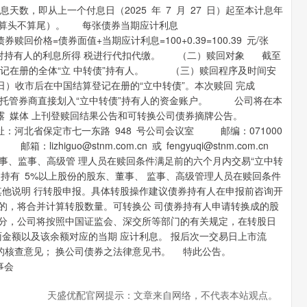
数，即从上一个付息日（2025 年 7 月 27 日）起至本计息年
历天数（算头不算尾）。 每张债券当期应计利息
张 每张债券赎回价格=债券面值+当期应计利息=100+0.39=100.39 元/张
对持有人的利息所得 税进行代扣代缴。 （二）赎回对象 截至
国结算登记在册的全体“立 中转债”持有人。 （三）赎回程序及时间安
16 日）收市后在中国结算登记在册的“立中转债”。本次赎回 完成
债券托管券商直接划入“立中转债”持有人的资金账户。 公司将在本
披露 媒体 上刊登赎回结果公告和可转换公司债券摘牌公告。
北省保定市七一东路 948 号公司会议室 邮编：071000
higuo@stnm.com.cn 或 fengyuqi@stnm.com.cn
事、监事、高级管 理人员在赎回条件满足前的六个月内交易“立中转
有 5%以上股份的股东、董事、 监事、高级管理人员在赎回条件
其他说明 行转股申报。具体转股操作建议债券持有人在申报前咨询开
股的，将合并计算转股数量。可转换公 司债券持有人申请转换成的股
部分，公司将按照中国证监会、深交所等部门的有关规定，在转股日
金额以及该余额对应的当期 应计利息。 报后次一交易日上市流
的核查意见； 换公司债券之法律意见书。 特此公告。
会
天盛优配官网提示：文章来自网络，不代表本站观点。