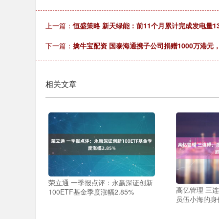
上一篇：
恒盛策略 新天绿能：前11个月累计完成发电量133
下一篇：
擒牛宝配资 国泰海通携子公司捐赠1000万港元
相关文章
荣立通 一季报点评：永赢深证创新
高忆管理 三
100ETF基金季度涨幅2.85%
员伍小海的身