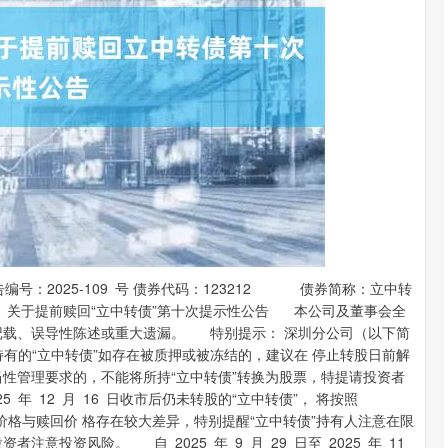
沪深300
4694.44
.42%
43.13
0.93%
2025-109 号 债券代码：123212 债券简称：立中转
赎回“立中转债”第十次提示性公告 本公司及董事会全
记载、误导性陈述或重大遗漏。 特别提示： 深圳分公司（以下简
持有的“立中转债”如存在被质押或被冻结的，建议在 停止转股日前解
性管理要求的，不能将所持“立中转债”转换为股票，特提请投资者
年 12 月 16 日收市后仍未转股的“立中转债”， 将按照
市场价格与赎回价 格存在较大差异，特别提醒“立中转债”持有人注意在限
意投资风险。 自 2025 年 9 月 29 日至 2025 年 11