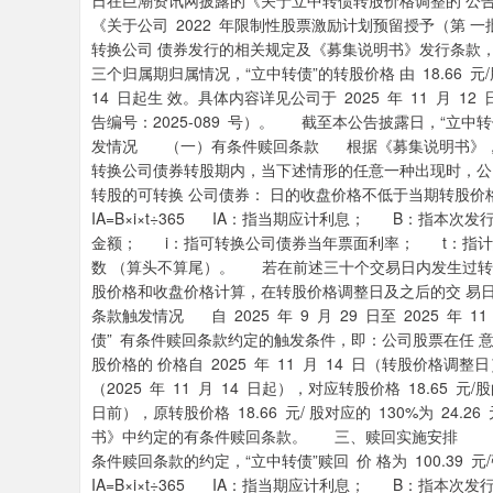
日在巨潮资讯网披露的《关于立中转债转股价格调整的 公告》
《关于公司 2022 年限制性股票激励计划预留授予（第
转换公司 债券发行的相关规定及《募集说明书》发行条款，结
三个归属期归属情况，“立中转债”的转股价格 由 18.66 元/
14 日起生 效。具体内容详见公司于 2025 年 11 月
告编号：2025-089 号）。 截至本公告披露日，“立中
发情况 （一）有条件赎回条款 根据《募集说明书》，
转换公司债券转股期内，当下述情形的任意一种出现时，公
转股的可转换 公司债券： 日的收盘价格不低于当期转股价格
IA=B×i×t÷365 IA：指当期应计利息； B：指本
金额； i：指可转换公司债券当年票面利率； t：指计
数 （算头不算尾）。 若在前述三十个交易日内发生过转
股价格和收盘价格计算，在转股价格调整日及之后的交 易
条款触发情况 自 2025 年 9 月 29 日至 2025 年
债” 有条件赎回条款约定的触发条件，即：公司股票在任
股价格的 价格自 2025 年 11 月 14 日（转股价格调整日
（2025 年 11 月 14 日起），对应转股价格 18.65 元/股
日前），原转股价格 18.66 元/ 股对应的 130%为 24.26
书》中约定的有条件赎回条款。 三、赎回实施安排 
条件赎回条款的约定，“立中转债”赎回 价 格为 100.3
IA=B×i×t÷365 IA：指当期应计利息； B：指本