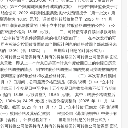
（公告编号：2025-050 号）。 会第二十六次会议，审议通过
 一批次）第三个归属期归属条件成就的议案》，根据中国证监会关于可
合公司 2022 年限制性股票激 励计划预留授予（第一批次）第
股调整为 18.65 元/股。调整后的转股价格已于 2025 年 11 月
 12 日在巨潮资讯网披露的《关于立中转债 转股价格调整的公告》（公
转债”转股价格为 18.65 元/股。 二、可转债有条件赎回条款与触
“立中转债”有条件赎回条款的相关约定如下： 在本次发行的可
 司有权决定按照债券面值加当期应计利息的价格赎回全部或部分未
的 130%（含 130%）； 当期应计利息的计算公式为：
次发行的可转换公司债券持有人持有的将被赎回的可转换公司债券票 面总
息天数，即从上一个付息日起至本计息年度赎回日止的实际日历天
股价格调整的情形，则在转股价格调整日 前的交易日按调整前的转
日按调整后的转股价格和收盘价格计算。 （二）本次有条件赎回
 11 月 17 日期间，公司股票价格已满足《募集 说明书》中 “立中转
 意连续三十个交易日中至少有十五个交易日的收盘价格不低于当期转
）起由 18.66 元/股调整为 18.65 元/股。 其中，转股价格调整后
的 130% 为 24.25 元/股；转股价格调整前（2025 年 11 月 14
 元/股。截至 2025 年 11 月 17 日，“立中转债”已触发《募 集说明
（一）赎回价格及其确定依据 根据公司《募集说明书》中关于有
9 元/张（含税）。计算过程如下： 当期应计利息的计算公式为：
次发行的可转换公司债券持有人持有的将被赎回的可转换公司债券票 面总