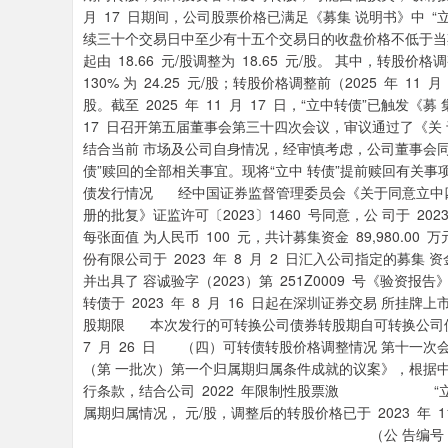
月 17 日期间，公司股票价格已满足《募集 说明书》中 
续三十个交易日中至少有十五个交易日的收盘价格不低于当期转股
起由 18.66 元/股调整为 18.65 元/股。 其中，转股价格
130% 为 24.25 元/股；转股价格调整前（2025 年 11 月 
股。截至 2025 年 11 月 17 日，“立中转债”已触发
17 日召开第五届董事会第三十四次会议，审议通过了《关
结合当前 市场及公司自身情况，经审慎考虑，公司董事会同
债”赎回的全部相关事宜。现将“立中 转债”提前赎回有
债发行情况 经中国证券监督管理委员会《关于同意立中四
册的批复》证监许可〔2023〕1460 号同意，公 司于 202
每张面值 为人民币 100 元，共计募集资金 89,980.
份有限公司于 2023 年 8 月 2 日汇入公司指定的募
并出具了 容诚验字（2023）第 251Z0009 号《
转债于 2023 年 8 月 16 日起在深圳证券交易 所挂牌
股期限 本次发行的可转换公司债券转股期自可转换公司债券发行结
7 月 26 日 （四）可转债转股价格调整情况 第十一次
（第 一批次）第一个归属期归属条件成就的议案》，根据
行条款，结合公司 2022 年限制性股票激 “立中转债”
属期归属情况， 元/股，调整后的转股价格已于 2023 年 
（公 告编号：2023-151 号）。