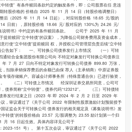
“立中转债” 有条件赎回条款约定的触发条件，即：公司股票在任 意连
价格的 价格自 2025 年 11 月 14 日（转股价格调整日）
调整后（2025 年 11 月 14 日起），对应转股价格 18.65 元/股的
14 日前），原转股价格 18.66 元/ 股对应的 130%为 24.26 元/
《募 集说明书》中约定的有条件赎回条款。 公司于 2025 年 11 月
 于提前赎回“立中转债”的议案》，为降低公司财务费用及资金成本，
意行使“立中转债”提前赎回 权，并授权公司管理层负责后续“立中转
关事项公告如下： 一、可转换公司债券发行上市情况 （一）可转
通轻合金集团股份有限公司向 不特定对象发行可转换公司债券注
3 年 7 月 27 日向不特定对象发行可转换公司债券 899.80 万张，
00 万元，扣除承销保荐费后的余额已由保 荐人（主承销商）中原证券股
集 资金专项存储账户。容诚会计师事务所（特殊普通合伙）已进行验资，
验资报告》。 （二）可转债上市情况 经深圳证券交易所同意，公司可
上市，债券简称“立中转债”，债券代码“123212”。 （三）可转债转
束之日（2023 年 即 2024 年 2 月 2 日至 2029 年
会议，审议通过了《关于公司 2022 年限制性股票激励计划预留授予
中国证监会关于可转换公司 债券发行的相关规定及《募集说明书》发
的转股价格由 23.57 元/股调整为 23.55 励计划第一个归
11 月 16 日起生效。具体内容详见公司于
 第十五次会议，审议通过了《关于公司 2022