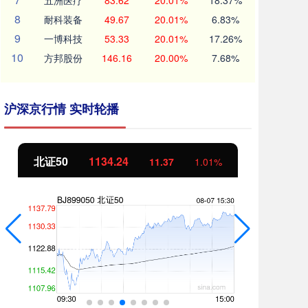
五洲医疗
83.62
20.01%
18.37%
8
耐科装备
49.67
20.01%
6.83%
9
一博科技
53.33
20.01%
17.26%
10
方邦股份
146.16
20.00%
7.68%
沪深京行情 实时轮播
北证50
1134.24
创
11.37
1.01%