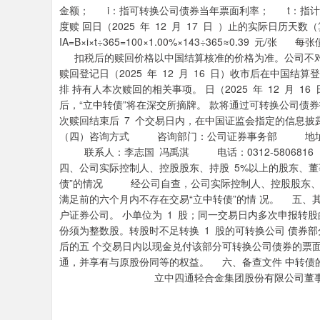
金额； i：指可转换公司债券当年票面利率； t：指计息天
度赎 回日（2025 年 12 月 17 日 ）止的实际日
IA=B×i×t÷365=100×1.00%×143÷365≈0.39 元/
扣税后的赎回价格以中国结算核准的价格为准。公司不
赎回登记日（2025 年 12 月 16 日）收市后在中
排 持有人本次赎回的相关事项。 日（2025 年 12 月 
后，“立中转债”将在深交所摘牌。 款将通过可转换公司
次赎回结束后 7 个交易日内，在中国证监会指定的信息
（四）咨询方式 咨询部门：公司证券事务部 地址：河
联系人：李志国 冯禹淇 电话：0312-5806816 邮箱：liz
四、公司实际控制人、控股股东、持股 5%以上的股东、董
债”的情况 经公司自查，公司实际控制人、控股股东、持
满足前的六个月内不存在交易“立中转债”的情 况。 五、
户证券公司。 小单位为 1 股；同一交易日内多次申报转
份须为整数股。转股时不足转换 1 股的可转换公司 债券
后的五 个交易日内以现金兑付该部分可转换公司债券的票面
通，并享有与原股份同等的权益。 六、备查文件 中转债
立中四通轻合金集团股份有限公司董事