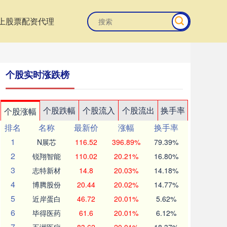
上股票配资代理
个股实时涨跌榜
个股跌幅
个股流入
个股流出
换手率
个股涨幅
排名
名称
最新价
涨幅
换手率
1
N展芯
116.52
396.89%
79.39%
2
锐翔智能
110.02
20.21%
16.80%
3
志特新材
14.8
20.03%
14.18%
4
博腾股份
20.44
20.02%
14.77%
5
近岸蛋白
46.72
20.01%
5.62%
6
毕得医药
61.6
20.01%
6.12%
7