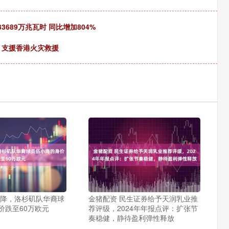
689万兆瓦时 同比增加804%
，支援香港火灾救援
连降，洛杉矶队华裔球
金猪配资 民生证券给予天润乳业推
价跌至60万欧元
荐评级，2024年年报点评：扩张节
奏稳健，静待盈利弹性释放